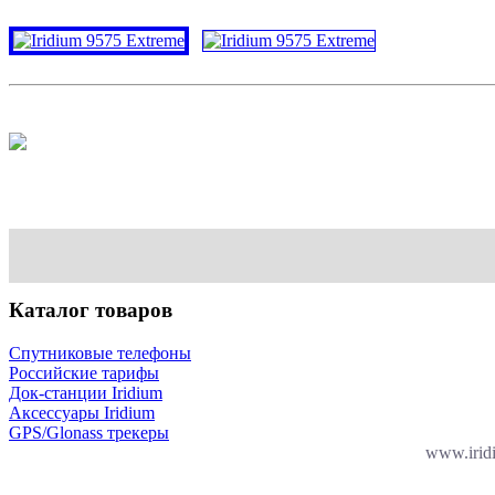
Каталог товаров
Спутниковые телефоны
Российские тарифы
Док-станции Iridium
Аксессуары Iridium
GPS/Glonass трекеры
www.irid