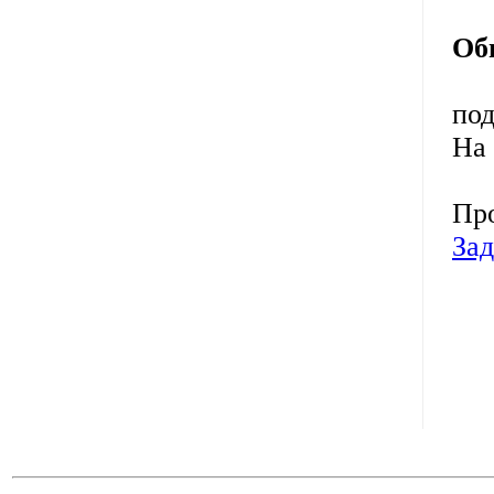
Об
под
На 
Про
Зад