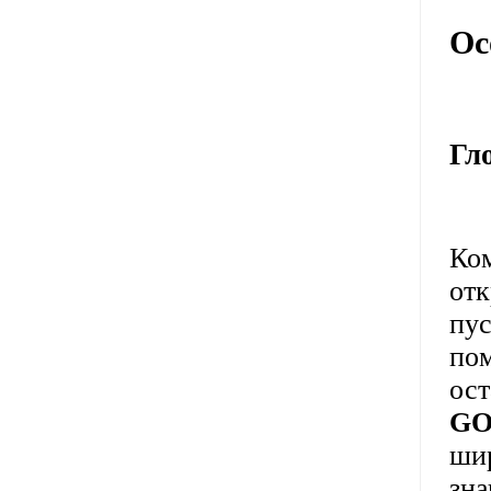
Ос
Гл
Ком
отк
пус
пом
ост
GO
шир
зн