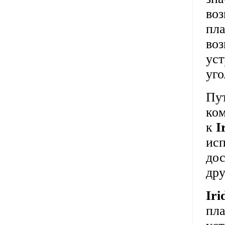
воз
пла
воз
уст
уго
Пут
ком
к
I
исп
дос
дру
Ir
пл