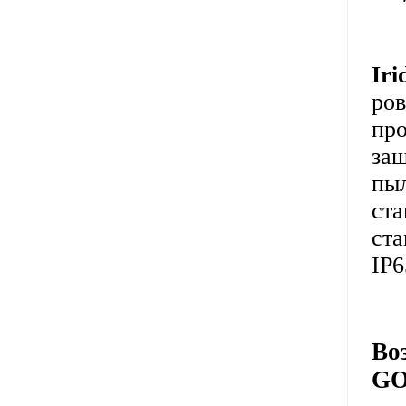
Ir
ро
про
защ
пыл
ста
ста
IP6
Во
GO