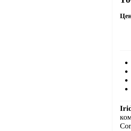
Це
Ir
ко
Com