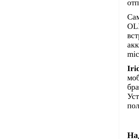
отп
Са
OL
вст
акк
mi
Ir
моб
бр
Уст
пол
На