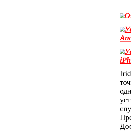
О
У
And
У
iPh
Iri
точ
одн
уст
спу
Про
До