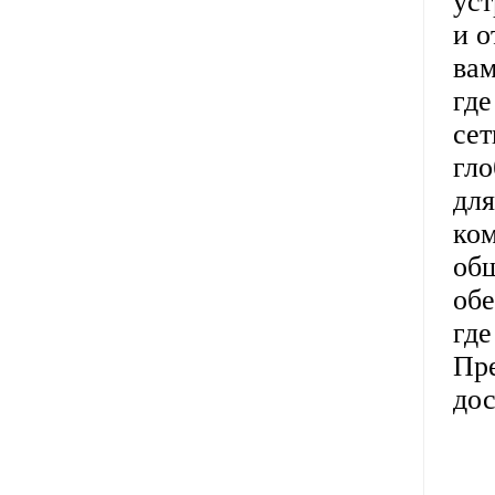
уст
и 
вам
где
сет
гло
для
ком
общ
обе
где
Пр
дос