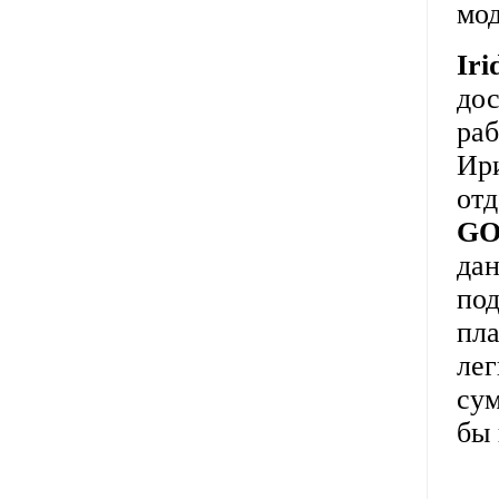
мод
Ir
дос
раб
Ир
от
GO
дан
под
пл
лег
сум
бы 