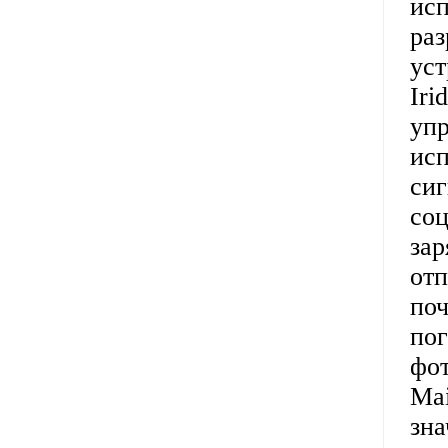
исп
раз
уст
Iri
уп
исп
сиг
соц
зар
отп
поч
пог
фот
Mai
зна