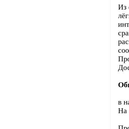
Из 
лёг
инт
ср
ра
соо
Про
До
Об
в н
На 
Про