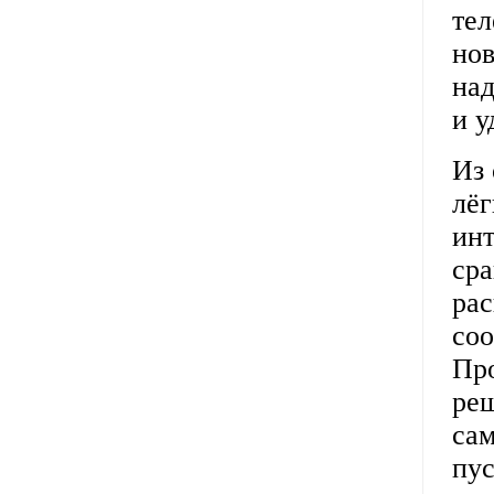
тел
но
над
и у
Из
лёг
инт
ср
ра
соо
Про
реш
сам
пус