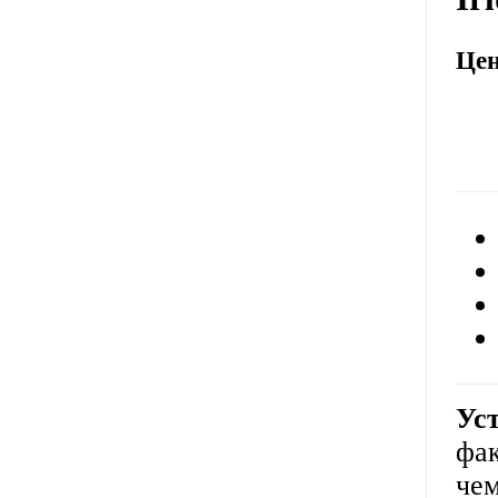
Це
Уст
фак
чем