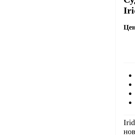
Ir
Це
Iri
нов