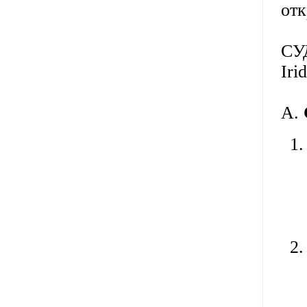
отк
СУ
Iri
А.