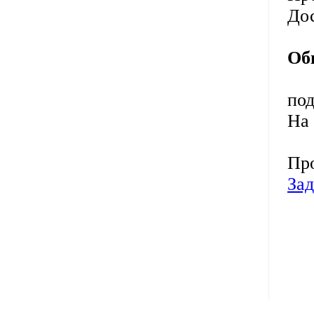
До
Об
под
На 
Про
Зад