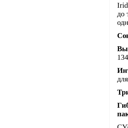
Iri
до 
одн
Со
Вы
134
Ин
для
Тр
Ги
па
СУ