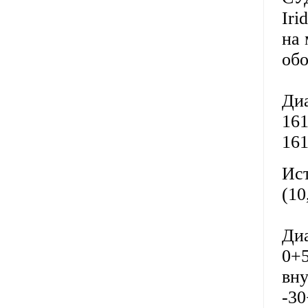
Iri
на 
обо
Диа
16
16
Ист
(10
Диа
0+5
вн
-30