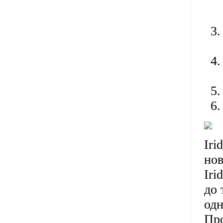
Iri
нов
Iri
до 
одн
Про