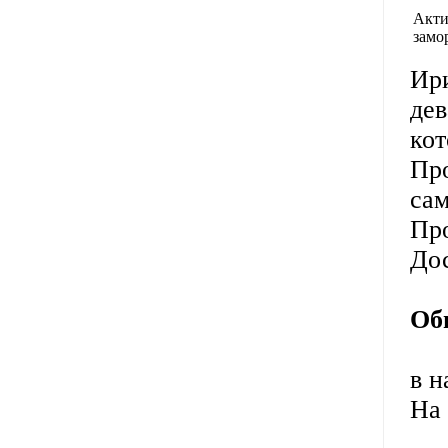
Акти
замо
Ир
дев
кот
Пр
сам
Про
До
Об
в н
На 