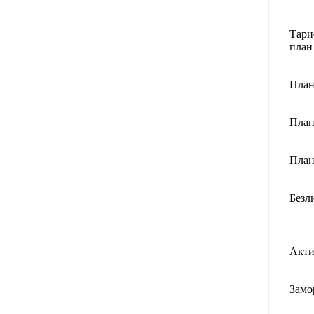
Тар
план
План
План
План
Безл
Акти
Замо