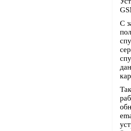
Уст
GS
С з
по
спу
сер
спу
дан
кар
Та
раб
обн
ema
уст