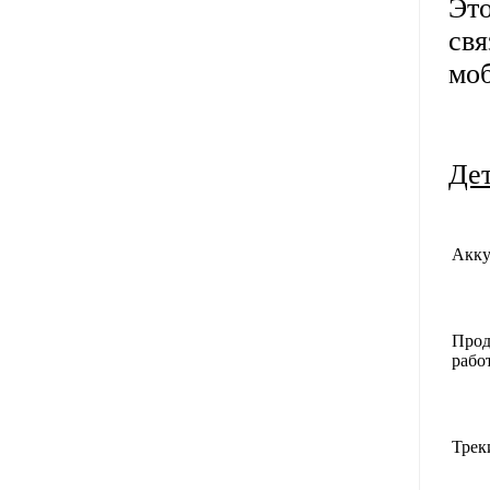
Эт
свя
моб
Де
Акку
Прод
рабо
Трек