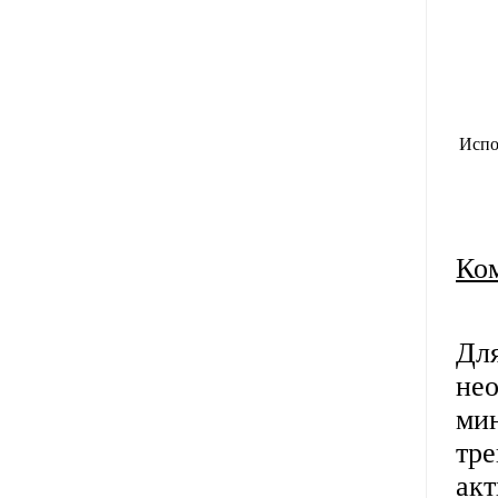
Испо
Ко
Для
нео
мин
тре
акт