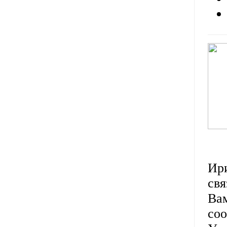
Ири
свя
Вам
соо