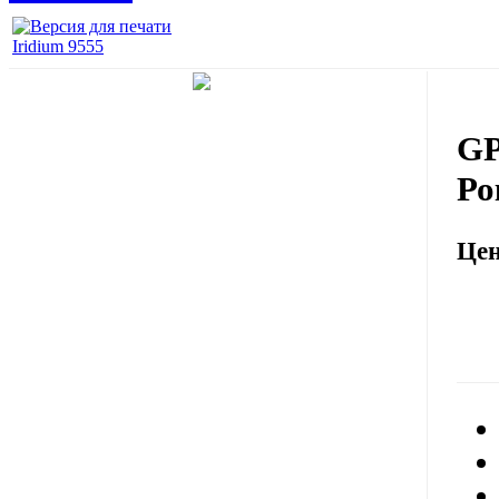
Iridium 9555
GP
Р
Це