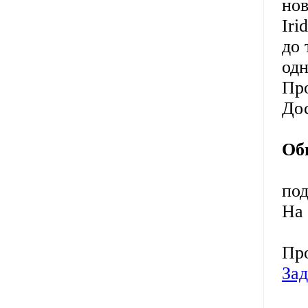
нов
Iri
до 
одн
Про
До
Об
под
На 
Про
Зад