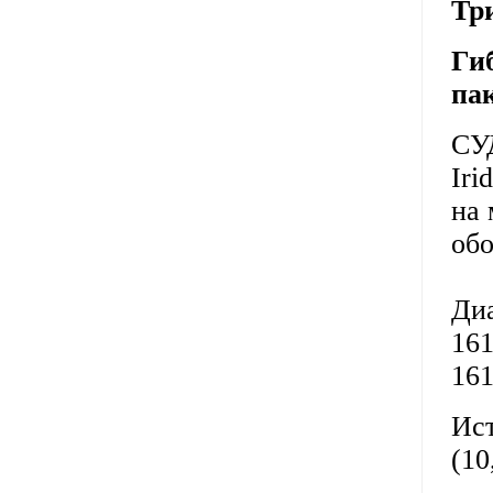
Тр
Ги
па
СУ
Iri
на 
обо
Диа
16
16
Ист
(10