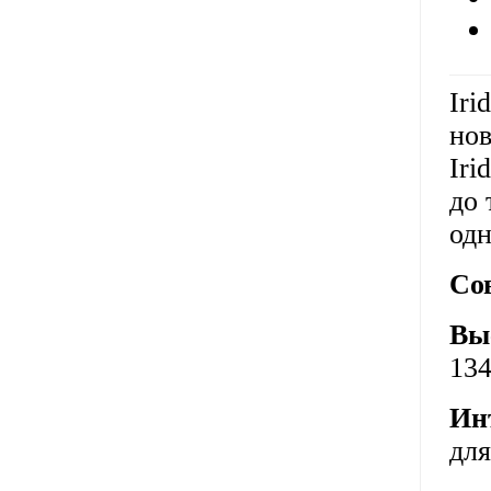
Iri
нов
Iri
до 
одн
Со
Вы
134
Ин
для