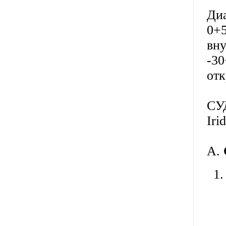
Диа
0+5
вн
-30
отк
СУ
Iri
А.