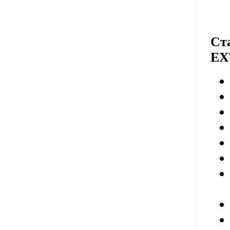
Ст
EX