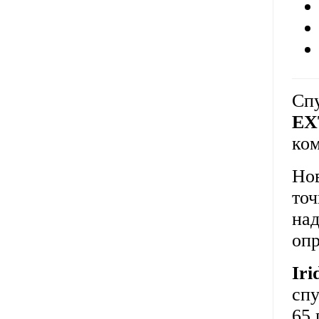
Сп
EX
ком
Но
точ
над
оп
Ir
спу
65 