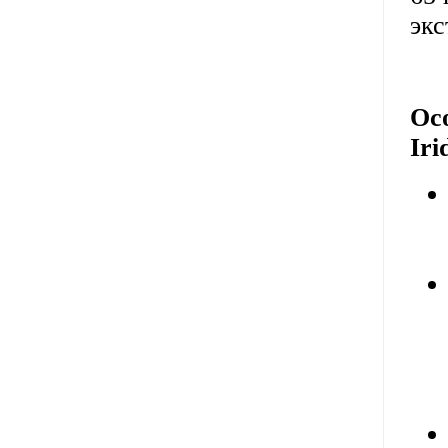
экс
Ос
Ir