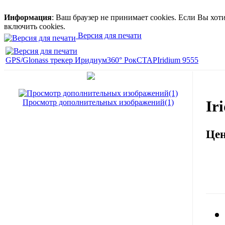
Информация
: Ваш браузер не принимает cookies. Если Вы хо
включить cookies.
Версия для печати
GPS/Glonass трекер Иридиум360° РокСТАР
Iridium 9555
Ir
Просмотр дополнительных изображений(1)
Це