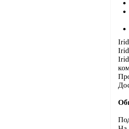
Iri
Ir
Ir
ком
Про
До
Об
Под
На 