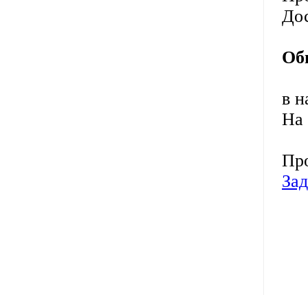
До
Об
в н
На 
Про
Зад