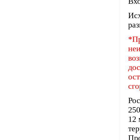
Вх
Ис
раз
*Пр
неи
воз
дос
ост
сго
Рос
250
12 
тер
Про