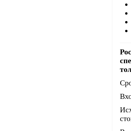
Рос
сп
то
Сро
Вхо
Исх
сто